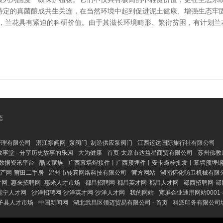
特定的真菌酿成共生关连，在当然环境中起到促进泥土健康、增强生态牢
次，兰花具有紧迫的科研价值。由于其滋长环境畸形、繁衍贫困，有计划兰
态
管理有限公司
湛江泵阀网_泵阀门_制造供应泵阀门
江西运达国际旅行社有限公司
故事堂 - 分享历史故事的乐园
大为健康
首页-太原市达益星商贸有限公司
苏州佛教居士林
数据资讯平台
酷犬家族
广西幕墙焊接件丨广西预埋件丨安卡螺栓批发丨幕墙预埋钢
产网-莆田二手房
温州市转莉网络科技有限公司 - 官方网站
湖南怀化昉卫机械有限公司
才网_惠来招聘网_惠来人才市场
都昌招聘网-都昌英才网-都昌人才网
郧西招聘网-郧
冕宁人才网
沙洋招聘网-沙洋英才网-沙洋人才网
我的网站
宽屏企业通用网站0001
子县人才市场
中国新闻网
湖北武昌区领迈贸易有限公司 - 首页
科派印务有限公司