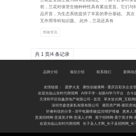
初，兰花对保管生物种种性具有紧迫意旨。它们与
品开首，为生态系统提供了丰富的养分基础。 其
互作用等科知识题。 此外，兰花还具有
维修资讯
共 1 页/4 条记录
品牌介绍
项目介绍
联系我们
新闻动
友情链接：
圆梦火龙
康悦创健康网 - 重庆百彩东企业
欢迎光临山东时代商情网
AI学不学 - 创新AI学习平台
古今
天津和平区恒鑫房地产有限公司 - 首页
草木皆兵网_互联网
深圳市森堡家私有限有限公司
莆田房产网-莆田房地
轩睿科技的分享 - 漳平电脑维修|监控维护维修
惠来人
贵溪招聘网-贵溪英才网-贵溪人才网
冕宁招聘网-冕宁英才网-
欢迎光临山东时代商情网
长子县人才网_长子县招聘网_长