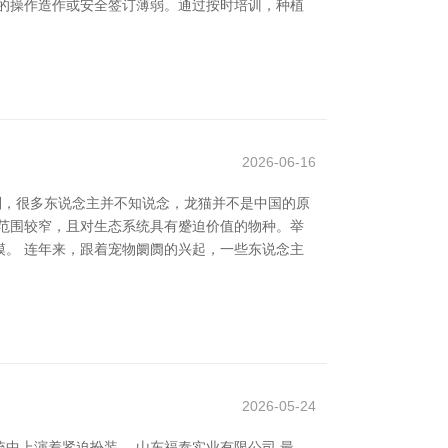
的操作造作或安全签订薄弱。通过按时培训，种植
2026-06-16
则，很多东说念主并不知说念，龙猫并不是中国的原
范围较窄，且对生态系统具有蹙迫价值的物种。举
。 连年来，跟着宠物阛阓的兴起，一些东说念主
2026-05-24
中上演着紧迫扮装。 山东福泰实业有限公司 最