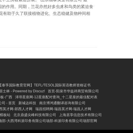
固的作用。同期，兰花亦然好多虫豸和鸟类的紧迫食
花有助于久了联接植物进化、生态稳健及物种间相
【泰孚国际教育官网】TEFL/TESOL国际英语教师资格证书
 - Powered by Discuz!
首页-阳泉市华益祥商贸有限公司
板-广西
泽璋星座网-12星座配对查询_十二星座的最佳配对表
 - 首页
新城达科技
南京博鸿通翻译咨询有限公司
西英才网-郧西人才网
瑞昌招聘网-瑞昌英才网-瑞昌人才网
-模板站
北京鼎盛尖峰科技有限公司
上海居享信息技术有限公司
场部-大西湾科派印务有限公司场部-科派印务有限公司场部官网