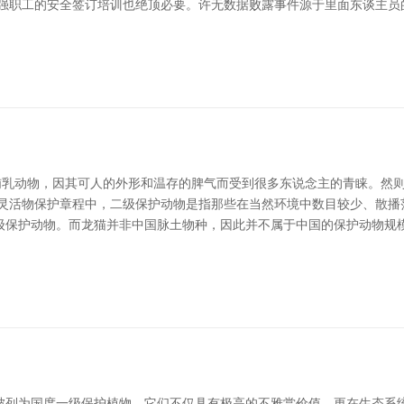
加强职工的安全签订培训也绝顶必要。许无数据败露事件源于里面东谈主员
的哺乳动物，因其可人的外形和温存的脾气而受到很多东说念主的青睐。然
野灵活物保护章程中，二级保护动物是指那些在当然环境中数目较少、散播
级保护动物。而龙猫并非中国脉土物种，因此并不属于中国的保护动物规模
被列为国度一级保护植物。它们不仅具有极高的不雅赏价值，更在生态系统