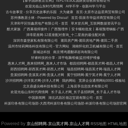
【泰孚国际教育官网】TEFL/TESOL国际英语教师资格证书
欢迎光临山东时代商情网
AI学不学 - 创新AI学习平台
古今故事堂 - 分享历史故事的乐园
大为健康
首页-太原市达益星商贸有限公司
苏州佛教居士林 - Powered by Discuz!
首页-阳泉市华益祥商贸有限公司
天津和平区恒鑫房地产有限公司 - 首页
草木皆兵网_互联网数据资讯平台
酷犬家族
广西幕墙焊接件丨广西预埋件丨安卡螺栓批发丨幕墙预埋钢板-广西
泽璋星座网-12星座配对查询_十二星座的最佳配对表
深圳市森堡家私有限有限公司
莆田房产网-莆田房地产网-莆田二手房
温州市转莉网络科技有限公司 - 官方网站
湖南怀化昉卫机械有限公司 - 首页
新城达科技
南京博鸿通翻译咨询有限公司
轩睿科技的分享 - 漳平电脑维修|监控维护维修
惠来人才网_惠来招聘网_惠来人才市场
都昌招聘网-都昌英才网-都昌人才网
郧西招聘网-郧西英才网-郧西人才网
瑞昌招聘网-瑞昌英才网-瑞昌人才网
贵溪招聘网-贵溪英才网-贵溪人才网
冕宁招聘网-冕宁英才网-冕宁人才网
沙洋招聘网-沙洋英才网-沙洋人才网
我的网站
宽屏企业通用网站0001-模板站
北京鼎盛尖峰科技有限公司
上海居享信息技术有限公司
欢迎光临山东时代商情网
长子县人才网_长子县招聘网_长子县人才市场
中国新闻网
湖北武昌区领迈贸易有限公司 - 首页
科派印务有限公司场部-大西湾科派印务有限公司场部-科派印务有限公司场部官网
Powered by
京山招聘网-京山英才网-京山人才网
RSS地图
HTML地图