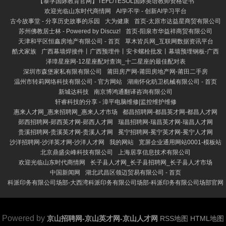
【泰孚国际教育官网】TEFL/TESOL国际英语教师资格证书
欢迎光临山东时代商情网
AI学不学 - 创新AI学习平台
古今故事堂 - 分享历史故事的乐园
大为健康
首页-太原市达益星商贸有限公司
苏州佛教居士林 - Powered by Discuz!
首页-阳泉市华益祥商贸有限公司
天津和平区恒鑫房地产有限公司 - 首页
草木皆兵网_互联网数据资讯平台
酷犬家族
广西幕墙焊接件丨广西预埋件丨安卡螺栓批发丨幕墙预埋钢板-广西
泽璋星座网-12星座配对查询_十二星座的最佳配对表
深圳市森堡家私有限有限公司
莆田房产网-莆田房地产网-莆田二手房
温州市转莉网络科技有限公司 - 官方网站
湖南怀化昉卫机械有限公司 - 首页
新城达科技
南京博鸿通翻译咨询有限公司
轩睿科技的分享 - 漳平电脑维修|监控维护维修
惠来人才网_惠来招聘网_惠来人才市场
都昌招聘网-都昌英才网-都昌人才网
郧西招聘网-郧西英才网-郧西人才网
瑞昌招聘网-瑞昌英才网-瑞昌人才网
贵溪招聘网-贵溪英才网-贵溪人才网
冕宁招聘网-冕宁英才网-冕宁人才网
沙洋招聘网-沙洋英才网-沙洋人才网
我的网站
宽屏企业通用网站0001-模板站
北京鼎盛尖峰科技有限公司
上海居享信息技术有限公司
欢迎光临山东时代商情网
长子县人才网_长子县招聘网_长子县人才市场
中国新闻网
湖北武昌区领迈贸易有限公司 - 首页
科派印务有限公司场部-大西湾科派印务有限公司场部-科派印务有限公司场部官网
Powered by
京山招聘网-京山英才网-京山人才网
RSS地图
HTML地图