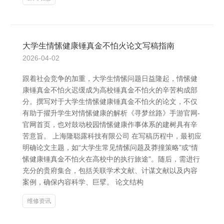
大学生情愫健康锤真金不怕火论文写稿指南
2026-04-02
跟着社会竞争的加重，大学生情愫问题日益隆起，情愫健
康锤真金不怕火迟缓成为高校锤真金不怕火的辛苦构成部
分。撰写对于大学生情愫健康锤真金不怕火的论文，不仅
有助于擢升学生对情愫健康的解析《寻梦丝路》手游官网-
官网首页，也对鼓动校园情愫健康作事体系的建树具有辛
苦意旨。 上海隆聪露科技有限公司 在写稿历程中，最初应
明确论文主题，如“大学生常见情愫问题及莽撞策略”或“情
愫健康锤真金不怕火在高校中的执行旅途”。随后，需进行
充分的贵府集合，包括关联学术文献、计谋文献以及内容
案例，确保内容科学、巨擘。 论文结构
维修资讯