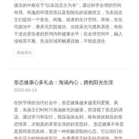
接洽的中枢在于“以东说念主为本”，通过科学合理的空间
布局、闲逸的环境营造以及智能化的设施竖立，为东说念
主们提供一个安全、闲逸、或者的生计空间。举例，在住
宅接洽中，秉承无拦阻接洽、当然采光与透风系统，有助
于进步居住者的舒鸿沟和健康水平；在全球空间中，融入
绿植景不雅、失业区域和畅通设施，不错促进住
维修资讯
形态健康心多礼会：海涵内心，拥抱阳光生涯
2026-04-14
在快节律的当代社会中，形态健康越来越受到爱重。夙
昔，东谈主们时时只海涵躯壳的健康，而漠视了形态的调
适。通过学习和实行，我深远体会到，唯有保抓精良的形
态情景，才能真的享受生涯的好意思好。 形态健康不单是
是莫得形态疾病，更是一种积极进取的心态。它让咱们在
靠近压力时能保抓安宁，在遭遇贫乏时不轻言拆除。我学