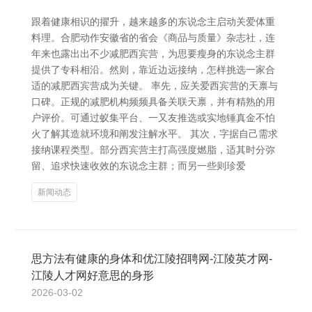
跟着健康相识的擢升，越来越多的东说念主启动关爱体重
料理。合肥动作安徽省的省会《商品与质量》杂志社，连
年来也露出出不少减肥西宾营，为思要瘦身的东说念主群
提供了专科相沿。然则，靠近边远接纳，怎样挑选一家合
适的减肥西宾营成为关键。 率先，应关爱西宾营的天禀与
口碑。正规的减肥机构频频具备关联天禀，并有精熟的用
户评价。可通过蚁集平台、一又友推选或实地锤真金不怕
火了解其造就环境和阐发注解水平。 其次，字据自己需求
接纳课程类型。部分西宾营主打高强度燃脂，适其时分弥
留、追求快速收效的东说念主群；而另一些则珍爱
新闻动态
思方法有健康的身体和优江陵招聘网-江陵英才网-
江陵人才网好意思的身形
2026-03-02