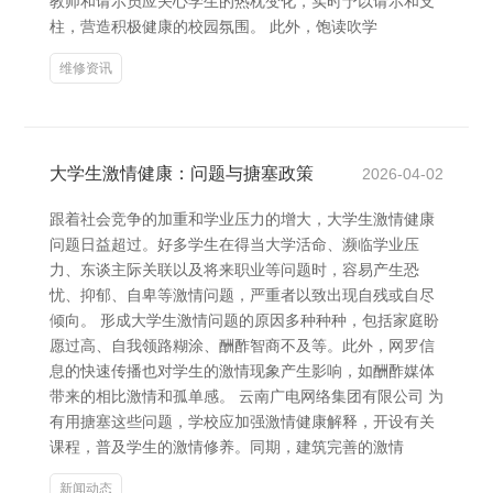
教师和请示员应关心学生的热枕变化，实时予以请示和支
柱，营造积极健康的校园氛围。 此外，饱读吹学
维修资讯
大学生激情健康：问题与搪塞政策
2026-04-02
跟着社会竞争的加重和学业压力的增大，大学生激情健康
问题日益超过。好多学生在得当大学活命、濒临学业压
力、东谈主际关联以及将来职业等问题时，容易产生恐
忧、抑郁、自卑等激情问题，严重者以致出现自残或自尽
倾向。 形成大学生激情问题的原因多种种种，包括家庭盼
愿过高、自我领路糊涂、酬酢智商不及等。此外，网罗信
息的快速传播也对学生的激情现象产生影响，如酬酢媒体
带来的相比激情和孤单感。 云南广电网络集团有限公司 为
有用搪塞这些问题，学校应加强激情健康解释，开设有关
课程，普及学生的激情修养。同期，建筑完善的激情
新闻动态