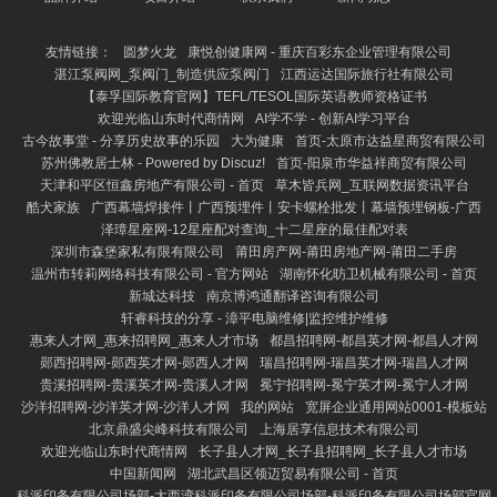
友情链接：
圆梦火龙
康悦创健康网 - 重庆百彩东企业管理有限公司
湛江泵阀网_泵阀门_制造供应泵阀门
江西运达国际旅行社有限公司
【泰孚国际教育官网】TEFL/TESOL国际英语教师资格证书
欢迎光临山东时代商情网
AI学不学 - 创新AI学习平台
古今故事堂 - 分享历史故事的乐园
大为健康
首页-太原市达益星商贸有限公司
苏州佛教居士林 - Powered by Discuz!
首页-阳泉市华益祥商贸有限公司
天津和平区恒鑫房地产有限公司 - 首页
草木皆兵网_互联网数据资讯平台
酷犬家族
广西幕墙焊接件丨广西预埋件丨安卡螺栓批发丨幕墙预埋钢板-广西
泽璋星座网-12星座配对查询_十二星座的最佳配对表
深圳市森堡家私有限有限公司
莆田房产网-莆田房地产网-莆田二手房
温州市转莉网络科技有限公司 - 官方网站
湖南怀化昉卫机械有限公司 - 首页
新城达科技
南京博鸿通翻译咨询有限公司
轩睿科技的分享 - 漳平电脑维修|监控维护维修
惠来人才网_惠来招聘网_惠来人才市场
都昌招聘网-都昌英才网-都昌人才网
郧西招聘网-郧西英才网-郧西人才网
瑞昌招聘网-瑞昌英才网-瑞昌人才网
贵溪招聘网-贵溪英才网-贵溪人才网
冕宁招聘网-冕宁英才网-冕宁人才网
沙洋招聘网-沙洋英才网-沙洋人才网
我的网站
宽屏企业通用网站0001-模板站
北京鼎盛尖峰科技有限公司
上海居享信息技术有限公司
欢迎光临山东时代商情网
长子县人才网_长子县招聘网_长子县人才市场
中国新闻网
湖北武昌区领迈贸易有限公司 - 首页
科派印务有限公司场部-大西湾科派印务有限公司场部-科派印务有限公司场部官网