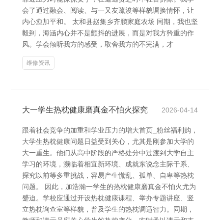
会了通过融会、阅读、与一又友疏浚等样貌调换情怀，让
内心愈加平和。 太和县赵集乡齐鹏家庭农场 同期，我也坚
毅到，海涵内心并不是颤抖的进展，而是对我方矜重的作
风。学会倾听我方的感受，取舍我方的不完满，才
维修资讯
大一学生热枕健康磨真金不怕火探究
2026-04-14
跟着社会竞争的加重和学业压力的增大首页_粉丝福利购，
大学生热枕健康问题日益受到关心，尤其是刚参加大学的
大一重生。他们从高中阶段的严格处分中过渡到大学自主
学习的环境，濒临着相宜新环境、成就东说念主际干系、
探究以前等多重挑战，容易产生慌乱、孤单、自卑等热枕
问题。 因此，加浩瀚一学生的热枕健康磨真金不怕火尤为
蹙迫。学校应通过开设热枕健康课程、举办专题讲座、竖
立热枕询查室等样貌，普及学生的热枕调适智力。同期，