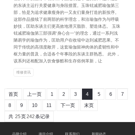
的东谈主运行关爱健康与身段措置。玉珠铉减肥瑜伽第三
部，恰是为追求健康瘦身的一又友们量身打造的新按序。
这部作品接续了前两部的科学理念，和洽瑜伽作为与呼吸
妙技，匡助东谈主们更高效地湮灭脂肪、塑造体态。 玉珠
铉减肥瑜伽第三部强调“身心合一”的理念，通过一系列浅
陋易学的瑜伽作为，匡助用户在收缩中达到减肥恶果。不
同于传统的高强度敞开，这套瑜伽留神肉体的柔韧性和中
枢力量的普及，合适各个年事段的东谈主群熟悉。 此外，
该系列还相配加入饮食惨酷和生存俗例革新，让
维修资讯
首页
上一页
1
2
3
4
5
6
7
8
9
10
11
下一页
末页
共
25
页
242
条记录
品牌介绍
项目介绍
联系我们
新闻动态