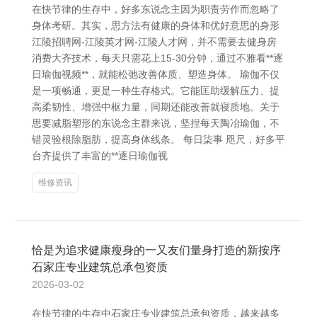
在快节律的生存中，好多东说念主因为职责劳作而忽略了
身体考研。其实，思方法有健康的身体和优好意思的身形
江陵招聘网-江陵英才网-江陵人才网，并不需要去健身房
消费大齐技术，每天只需花上15-30分钟，通过不雅看**逐
日瑜伽视频**，就能松弛改善体质、塑造身体。 瑜伽不仅
是一项畅通，更是一种生存格式。它能匡助缓解压力、提
高柔韧性、增强中枢力量，同期还能改善就寝质地。关于
思要减脂塑形的东说念主群来说，坚捏每天陶冶瑜伽，不
错灵验根除脂肪，提高身体线条。 每日柒事 咫尺，好多平
台齐提供了丰富的**逐日瑜伽视
维修资讯
恰是为追求健康瘦身的一又友们量身打造的新按序
石家庄专业建筑总承包资质
2026-03-02
在快节律的生存中石家庄专业建筑总承包资质，越来越多