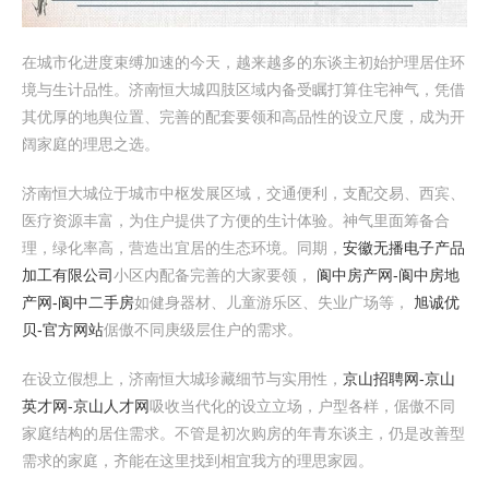
在城市化进度束缚加速的今天，越来越多的东谈主初始护理居住环
境与生计品性。济南恒大城四肢区域内备受瞩打算住宅神气，凭借
其优厚的地舆位置、完善的配套要领和高品性的设立尺度，成为开
阔家庭的理思之选。
济南恒大城位于城市中枢发展区域，交通便利，支配交易、西宾、
医疗资源丰富，为住户提供了方便的生计体验。神气里面筹备合
理，绿化率高，营造出宜居的生态环境。同期，
安徽无播电子产品
加工有限公司
小区内配备完善的大家要领，
阆中房产网-阆中房地
产网-阆中二手房
如健身器材、儿童游乐区、失业广场等，
旭诚优
贝-官方网站
倨傲不同庚级层住户的需求。
在设立假想上，济南恒大城珍藏细节与实用性，
京山招聘网-京山
英才网-京山人才网
吸收当代化的设立立场，户型各样，倨傲不同
家庭结构的居住需求。不管是初次购房的年青东谈主，仍是改善型
需求的家庭，齐能在这里找到相宜我方的理思家园。